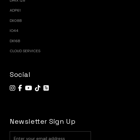
DMIX 128
ADP61
DX08B
IO44
DX16B
CLOUD SERVICES
Social
Newsletter Sign Up