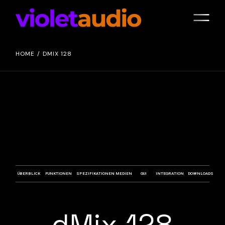
HOME
DMIX 128
ÜBERBLICK
FUNKTIONEN
SPEZIFIKATIONEN
MEDIEN
GUI
INTEGRATION
DOWNLOADS
dMix 128